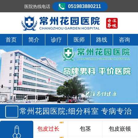
051983880211
医院热线电话
首页
简介
诊疗
医师
路线
咨询
常州花园医院;细分科室 专病专治
包皮过长
包茎
包皮嵌顿