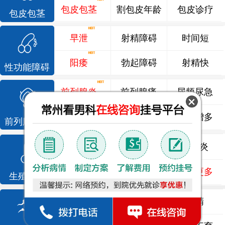
包皮包茎
割包皮年龄
包皮诊疗
包皮包茎
早泄
射精障碍
时间短
阳痿
勃起障碍
射精快
性功能障碍
前列腺炎
前列腺痛
尿频尿急
前列腺增生
排尿不畅
夜尿增多
前列腺疾病
龟头炎
睾丸炎
尿道炎
尿相关
泌尿感染
了解更多
生殖感染
死精
少精
弱精