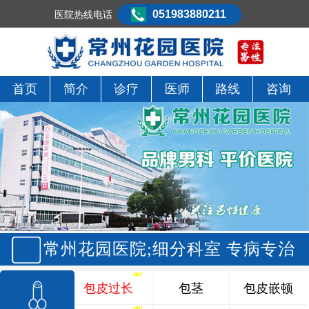
051983880211
医院热线电话
首页
简介
诊疗
医师
路线
咨询
常州花园医院;细分科室 专病专治
包皮过长
包茎
包皮嵌顿