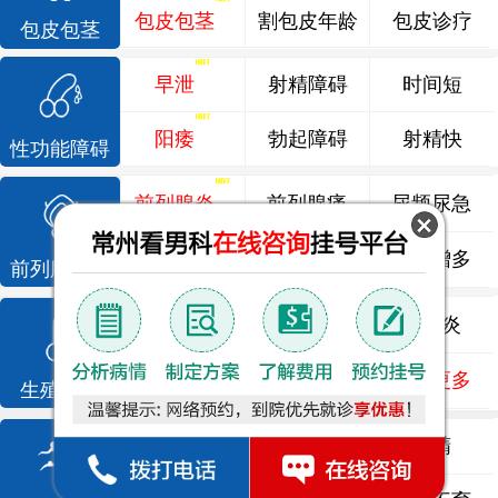
包皮包茎
割包皮年龄
包皮诊疗
包皮包茎
早泄
射精障碍
时间短
阳痿
勃起障碍
射精快
性功能障碍
前列腺炎
前列腺痛
尿频尿急
前列腺增生
排尿不畅
夜尿增多
前列腺疾病
龟头炎
睾丸炎
尿道炎
尿相关
泌尿感染
了解更多
生殖感染
死精
少精
弱精