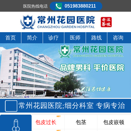
051983880211
医院热线电话
首页
简介
诊疗
医师
路线
咨询
常州花园医院;细分科室 专病专治
包皮过长
包茎
包皮嵌顿