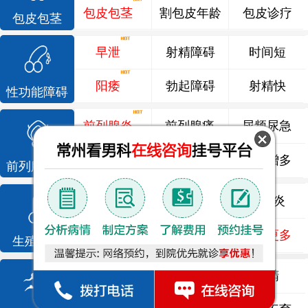
包皮包茎
割包皮年龄
包皮诊疗
包皮包茎
早泄
射精障碍
时间短
阳痿
勃起障碍
射精快
性功能障碍
前列腺炎
前列腺痛
尿频尿急
前列腺增生
排尿不畅
夜尿增多
前列腺疾病
龟头炎
睾丸炎
尿道炎
尿相关
泌尿感染
了解更多
生殖感染
死精
少精
弱精